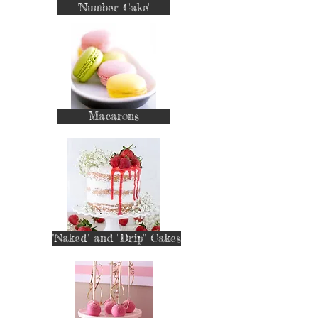
"Number Cake"
Macarons
"Naked" and "Drip" Cakes