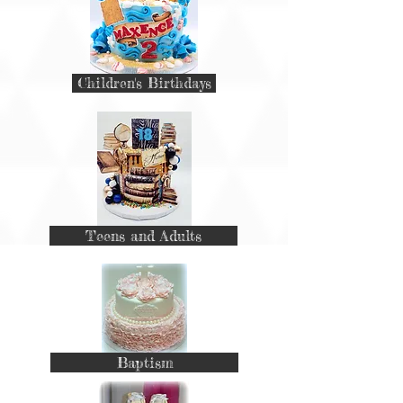
Children's Birthdays
Teens and Adults
Baptism