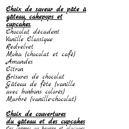
Choix de saveur de pâte à
gâteau, cakepops et
cupcakes.
Chocolat décadent
Vanille Classiq
ue
Redvelvet
Moka (chocolat et café)
Amandes
Citron
Brisures de chocolat
Gâteau de fête (vanille
avec bonbons colorés)
Marbré (vanille-chocolat)
Choix de couvertures
du
gâteau et des cupcakes
Les crèmes au be
urre et glaça
ges